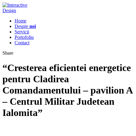
Home
Despre
noi
Servicii
Portofoliu
Contact
Share
“Cresterea eficientei energetice
pentru Cladirea
Comandamentului – pavilion A
– Centrul Militar Judetean
Ialomita”