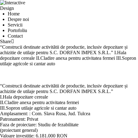
Home
Despre
noi
Servicii
Portofoliu
Contact
Share
“Construcii destinate activitătii de productie, inclusiv depozitare și
achizitie de utilaje pentru S.C. DORFAN IMPEX S.R.L.” I.Hala
depozitare cereale II.Cladire anexa pentru activitatea fermei III.Sopron
utilaje agricole si cantar auto
“Construcii destinate activitătii de productie, inclusiv depozitare și
achizitie de utilaje pentru S.C. DORFAN IMPEX S.R.L.”
I.Hala depozitare cereale
II.Cladire anexa pentru activitatea fermei
III.Sopron utilaje agricole si cantar auto
Amplasament: : Com. Slava Rusa, Jud. Tulcea
Patronament: Privat
Faza de proiectare: Studiu de fezabilitate
(proiectant general)
Valoare investitie: 6.181.000 RON