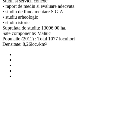
Studii si servicii conexe:
• raport de mediu si evaluare adecvata
• studiu de fundamentare S.G.A.
• studiu arheologic
• studiu istoric
Suprafata de studiu: 13096,00 ha.
Sate componente: Maliuc
Populatie (2011) : Total 1077 locuitori
Densitate: 8,26loc./km²